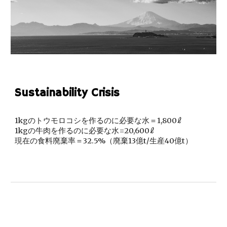
Sustainability Crisis
1kgのトウモロコシを作るのに必要な水＝1,800ℓ
1kgの牛肉を作るのに必要な水=20,600ℓ
現在の食料廃棄率＝32.5%（廃棄13億t/生産40億t）