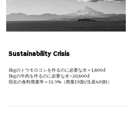
Sustainability Crisis
1kgのトウモロコシを作るのに必要な水＝1,800ℓ
1kgの牛肉を作るのに必要な水=20,600ℓ
現在の食料廃棄率＝32.5%（廃棄13億t/生産40億t）